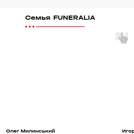
Семья FUNERALIA
Олег Милинський
Иго